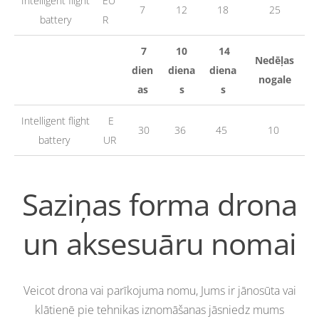
Intelligent flight
EU
7
12
18
25
battery
R
7
10
14
Nedēļas
dien
diena
diena
nogale
as
s
s
Intelligent flight
E
30
36
45
10
battery
UR
Saziņas forma drona
un aksesuāru nomai
Veicot drona vai parīkojuma nomu, Jums ir jānosūta vai
klātienē pie tehnikas iznomāšanas jāsniedz mums