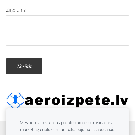
Ziņojums
Mēs lietojam sīkfailus pakalpojuma nodrošināšanai,
mārketinga nolūkiem un pakalpojuma uzlabošanai.
Sīkdatnes