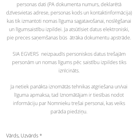
personas dati (PA dokumenta numurs, deklarētā
dzīvesvietas adrese, personas kods un kontaktinformācija)
kas tik izmantoti nomas līguma sagatavošanai, noslēgšanai
un līgumsaistību izpildei. Ja atsūtīsiet datus elektroniski,
pie preces saņemšanas būs ātrāka dokumentu apstrāde.
SIA EGVERS neizpaudīs personiskos datus trešajām
personām un nomas līgums pēc saistību izpildes tiks
iznīcināts.
Ja netiek panākta iznomātās tehnikas atgriešana un/vai
līguma apmaksa, tad Iznomātājam ir tiesības nodot
informāciju par Nomnieku trešai personai, kas veiks
parāda piedziņu.
Vārds, Uzvārds
*