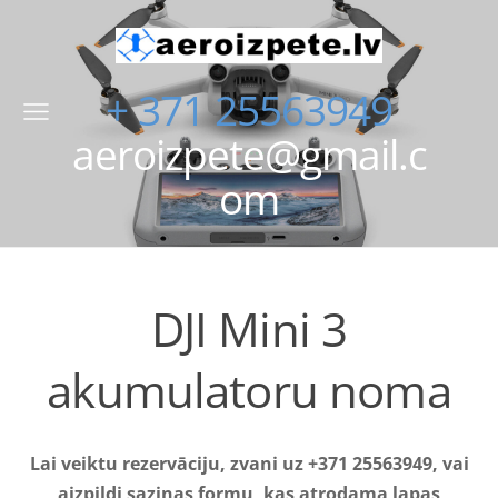
+ 371 25563949
aeroizpete@gmail.c
om
DJI Mini 3
akumulatoru noma
Lai veiktu rezervāciju, zvani uz +371 25563949,
vai
aizpildi saziņas formu, kas atrodama lapas