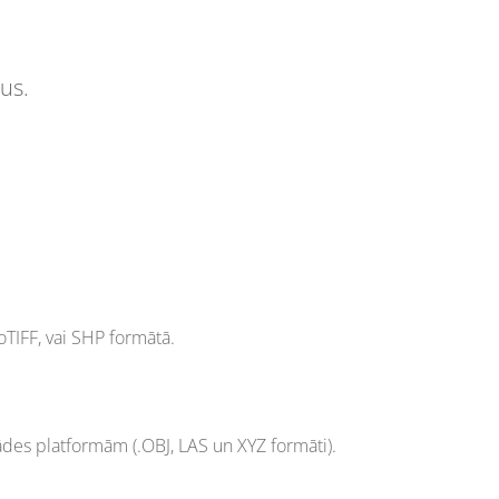
us.
oTIFF, vai SHP formātā.
rādes platformām (.OBJ, LAS un XYZ formāti).