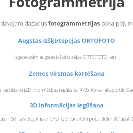
Fotogrammetrija
edāvājam dažādus
fotogrammetrijas
pakalpojum
Augstas izšķirtspējas ORTOFOTO
Izgatavosim augstas izšķirtspējas ORTOFOTO karti.
Zemes virsmas kartēšana
a kartēšanu (2D informācijas iegūšana; XYZ), ko var eksportēt Ge
3D informācijas iegūšana
 kas ir ērti savietojams ar CAD, ĢIS vai citām populārām 3D apst