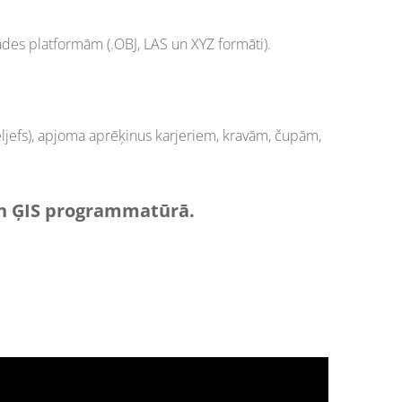
rādes platformām (.OBJ, LAS un XYZ formāti).
ljefs), apjoma aprēķinus karjeriem, kravām, čupām,
D un ĢIS programmatūrā.