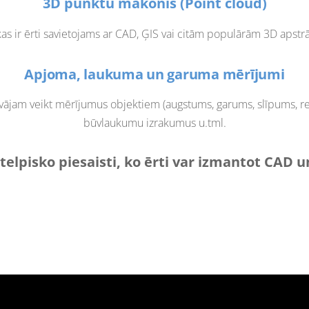
3D p
unktu mākonis (Point cloud)
 kas ir ērti savietojams ar CAD, ĢIS vai citām populārām 3D apst
Apjoma, laukuma un garuma mērījumi
vājam veikt mērījumus objektiem (augstums, garums, slīpums, re
būvlaukumu izrakumus u.tml.
r telpisko piesaisti, ko ērti var izmantot CA