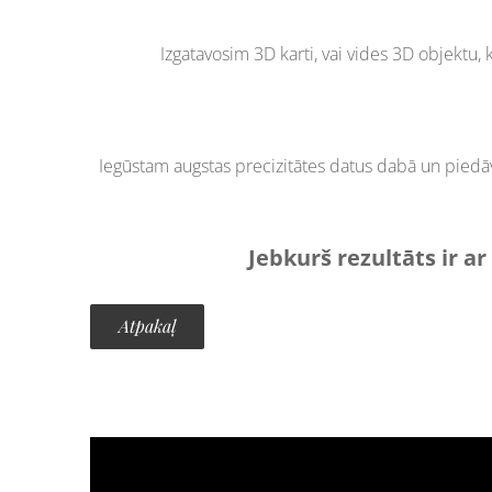
Izgatavosim 3D karti, vai vides 3D objektu,
Iegūstam augstas precizitātes datus dabā un p
iedā
Jebkurš rezultāts ir a
Atpakaļ