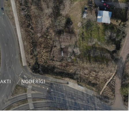
AKTI
NODERĪGI