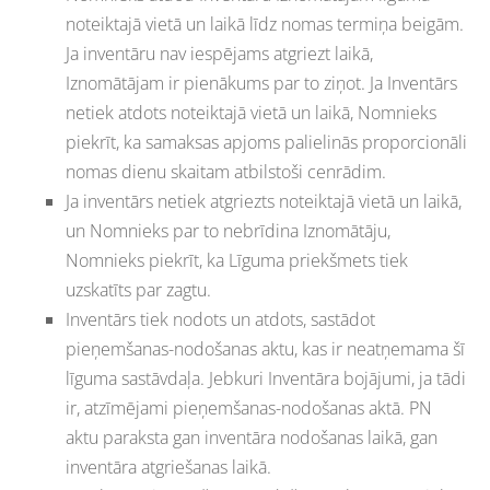
noteiktajā vietā un laikā līdz nomas termiņa beigām.
Ja inventāru nav iespējams atgriezt laikā,
Iznomātājam ir pienākums par to ziņot. Ja Inventārs
netiek atdots noteiktajā vietā un laikā, Nomnieks
piekrīt, ka samaksas apjoms palielinās proporcionāli
nomas dienu skaitam atbilstoši cenrādim.
Ja inventārs netiek atgriezts noteiktajā vietā un laikā,
un Nomnieks par to nebrīdina Iznomātāju,
Nomnieks piekrīt, ka Līguma priekšmets tiek
uzskatīts par zagtu.
Inventārs tiek nodots un atdots, sastādot
pieņemšanas-nodošanas aktu, kas ir neatņemama šī
līguma sastāvdaļa. Jebkuri Inventāra bojājumi, ja tādi
ir, atzīmējami pieņemšanas-nodošanas aktā. PN
aktu paraksta gan inventāra nodošanas laikā, gan
inventāra atgriešanas laikā.