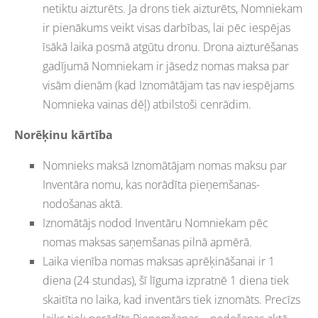
netiktu aizturēts. Ja drons tiek aizturēts, Nomniekam
ir pienākums veikt visas darbības, lai pēc iespējas
īsākā laika posmā atgūtu dronu. Drona aizturēšanas
gadījumā Nomniekam ir jāsedz nomas maksa par
visām dienām (kad Iznomātājam tas nav iespējams
Nomnieka vainas dēļ) atbilstoši cenrādim.
Norēķinu kārtība
Nomnieks maksā Iznomātājam nomas maksu par
Inventāra nomu, kas norādīta pieņemšanas-
nodošanas aktā.
Iznomātājs nodod Inventāru Nomniekam pēc
nomas maksas saņemšanas pilnā apmērā.
Laika vienība nomas maksas aprēķināšanai ir 1
diena (24 stundas), šī līguma izpratnē 1 diena tiek
skaitīta no laika, kad inventārs tiek iznomāts. Precīzs