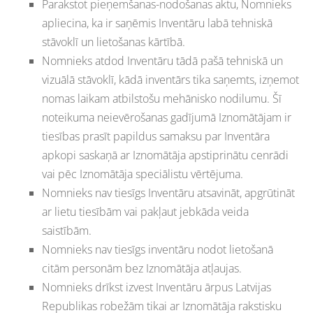
Parakstot pieņemšanas-nodošanas aktu, Nomnieks
apliecina, ka ir saņēmis Inventāru labā tehniskā
stāvoklī un lietošanas kārtībā.
Nomnieks atdod Inventāru tādā pašā tehniskā un
vizuālā stāvoklī, kādā inventārs tika saņemts, izņemot
nomas laikam atbilstošu mehānisko nodilumu. Šī
noteikuma neievērošanas gadījumā Iznomātājam ir
tiesības prasīt papildus samaksu par Inventāra
apkopi saskaņā ar Iznomātāja apstiprinātu cenrādi
vai pēc Iznomātāja speciālistu vērtējuma.
Nomnieks nav tiesīgs Inventāru atsavināt, apgrūtināt
ar lietu tiesībām vai pakļaut jebkāda veida
saistībām.
Nomnieks nav tiesīgs inventāru nodot lietošanā
citām personām bez Iznomātāja atļaujas.
Nomnieks drīkst izvest Inventāru ārpus Latvijas
Republikas robežām tikai ar Iznomātāja rakstisku