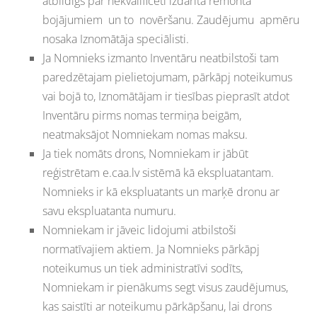
atbildīgs par nekvalificēti izdarīta remonta
bojājumiem un to novēršanu. Zaudējumu apmēru
nosaka Iznomātāja speciālisti.
Ja Nomnieks izmanto Inventāru neatbilstoši tam
paredzētajam pielietojumam, pārkāpj noteikumus
vai bojā to, Iznomātājam ir tiesības pieprasīt atdot
Inventāru pirms nomas termiņa beigām,
neatmaksājot Nomniekam nomas maksu.
Ja tiek nomāts drons, Nomniekam ir jābūt
reģistrētam e.caa.lv sistēmā kā ekspluatantam.
Nomnieks ir kā ekspluatants un marķē dronu ar
savu ekspluatanta numuru.
Nomniekam ir jāveic lidojumi atbilstoši
normatīvajiem aktiem. Ja Nomnieks pārkāpj
noteikumus un tiek administratīvi sodīts,
Nomniekam ir pienākums segt visus zaudējumus,
kas saistīti ar noteikumu pārkāpšanu, lai drons