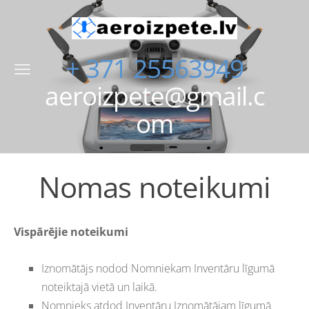
+ 371 25563949
aeroizpete@gmail.c
om
Nomas noteikumi
Vispārējie noteikumi
Iznomātājs nodod Nomniekam Inventāru līgumā
noteiktajā vietā un laikā.
Nomnieks atdod Inventāru Iznomātājam līgumā