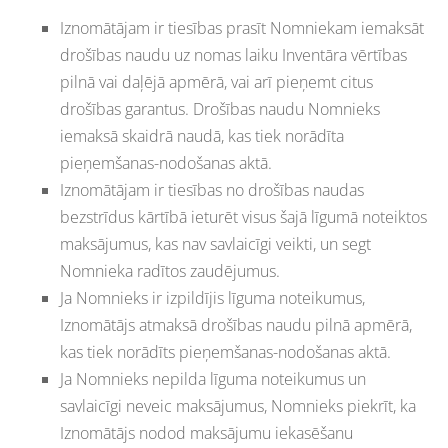
Iznomātājam ir tiesības prasīt Nomniekam iemaksāt
drošības naudu uz nomas laiku Inventāra vērtības
pilnā vai daļējā apmērā, vai arī pieņemt citus
drošības garantus. Drošības naudu Nomnieks
iemaksā skaidrā naudā, kas tiek norādīta
pieņemšanas-nodošanas aktā.
Iznomātājam ir tiesības no drošības naudas
bezstrīdus kārtībā ieturēt visus šajā līgumā noteiktos
maksājumus, kas nav savlaicīgi veikti, un segt
Nomnieka radītos zaudējumus.
Ja Nomnieks ir izpildījis līguma noteikumus,
Iznomātājs atmaksā drošības naudu pilnā apmērā,
kas tiek norādīts pieņemšanas-nodošanas aktā.
Ja Nomnieks nepilda līguma noteikumus un
savlaicīgi neveic maksājumus, Nomnieks piekrīt, ka
Iznomātājs nodod maksājumu iekasēšanu