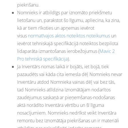
piekrišanu.
Nomnieks ir atbildīgs par iznomāto priekšmetu
lietošanu un, parakstot šo līgumu, apliecina, ka zina,
kā ar tiem rīkoties un apņemas ievērot
visus
normatīvajos aktos noteiktos noteikumus
un
ievērot tehniskajā specifikācijā noteiktos bezpilota
lidaparāta izmantošanas ierobežojumus (
Mavic 2
Pro tehniskā specifikācija
).
Ja Inventārs nomas laikā ir bojāts, iet bojā, tiek
pazaudēts vai kāda cita iemesla dēļ Nomnieks nevar
Inventāru atdod Nomnieka vainas dēļ vai bez tās,
tad Nomnieks atlīdzina Iznomātājam nodarītos
zaudējumus saskaņā ar pieņemšanas-nodošanas
aktā norādīto Inventāra vērtību un šī līguma
nosacījumiem. Nomnieks nedrīkst veikt Inventāra
remontu bez Iznomātāja piekrišanas un ir materiāli