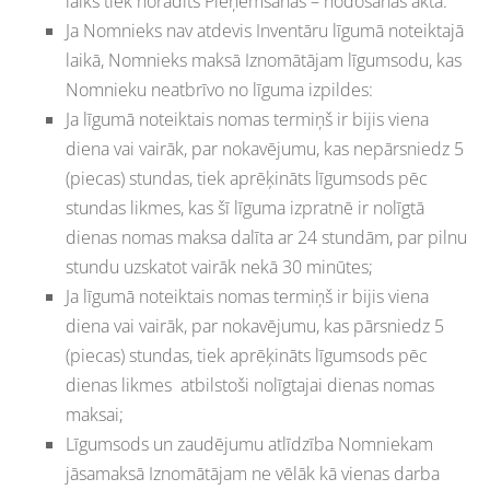
laiks tiek norādīts Pieņemšanas – nodošanas aktā.
Ja Nomnieks nav atdevis Inventāru līgumā noteiktajā
laikā, Nomnieks maksā Iznomātājam līgumsodu, kas
Nomnieku neatbrīvo no līguma izpildes:
Ja līgumā noteiktais nomas termiņš ir bijis viena
diena vai vairāk, par nokavējumu, kas nepārsniedz 5
(piecas) stundas, tiek aprēķināts līgumsods pēc
stundas likmes, kas šī līguma izpratnē ir nolīgtā
dienas nomas maksa dalīta ar 24 stundām, par pilnu
stundu uzskatot vairāk nekā 30 minūtes;
Ja līgumā noteiktais nomas termiņš ir bijis viena
diena vai vairāk, par nokavējumu, kas pārsniedz 5
(piecas) stundas, tiek aprēķināts līgumsods pēc
dienas likmes atbilstoši nolīgtajai dienas nomas
maksai;
Līgumsods un zaudējumu atlīdzība Nomniekam
jāsamaksā Iznomātājam ne vēlāk kā vienas darba