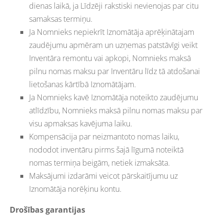
dienas laikā, ja Līdzēji rakstiski nevienojas par citu
samaksas termiņu.
Ja Nomnieks nepiekrīt Iznomātāja aprēķinātajam
zaudējumu apmēram un uzņemas patstāvīgi veikt
Inventāra remontu vai apkopi, Nomnieks maksā
pilnu nomas maksu par Inventāru līdz tā atdošanai
lietošanas kārtībā Iznomātājam.
Ja Nomnieks kavē Iznomātāja noteikto zaudējumu
atlīdzību, Nomnieks maksā pilnu nomas maksu par
visu apmaksas kavējuma laiku.
Kompensācija par neizmantoto nomas laiku,
nododot inventāru pirms šajā līgumā noteiktā
nomas termiņa beigām, netiek izmaksāta.
Maksājumi izdarāmi veicot pārskaitījumu uz
Iznomātāja norēķinu kontu.
Drošības garantijas